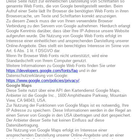
Diese Seite nutzt zur einheitlichen Darstellung von Schriftarten so
genannte Web Fonts, die von Google bereitgestellt werden. Beim
Aufruf einer Seite lädt Ihr Browser die benötigten Web Fonts in ihren
Browsercache, um Texte und Schriftarten korrekt anzuzeigen.
Zu diesem Zweck muss der von Ihnen verwendete Browser
Verbindung zu den Servern von Google aufnehmen. Hierdurch erlangt
Google Kenntnis darüber, dass über Ihre IP-Adresse unsere Website
aufgerufen wurde. Die Nutzung von Google Web Fonts erfolgt im
Interesse einer einheitlichen und ansprechenden Darstellung unserer
Online-Angebote. Dies stellt ein berechtigtes Interesse im Sinne von
Art. 6 Abs. 1 lit. f DSGVO dar.
Wenn Ihr Browser Web Fonts nicht unterstützt, wird eine
Standardschrift von Ihrem Computer genutzt.
Weitere Informationen zu Google Web Fonts finden Sie unter
https://developers.google.com/fonts/faq
und in der
Datenschutzerklärung von Google:
https://www.google.com/policies/privacy/
.
Google Maps
Diese Seite nutzt über eine API den Kartendienst Google Maps.
Anbieter ist die Google Inc., 1600 Amphitheatre Parkway, Mountain
View, CA 94043, USA.
Zur Nutzung der Funktionen von Google Maps ist es notwendig, Ihre
IP Adresse zu speichern. Diese Informationen werden in der Regel an
einen Server von Google in den USA übertragen und dort gespeichert.
Der Anbieter dieser Seite hat keinen Einfluss auf diese
Datenübertragung.
Die Nutzung von Google Maps erfolgt im Interesse einer
ansprechenden Darstellung unserer Online-Angebote und an einer